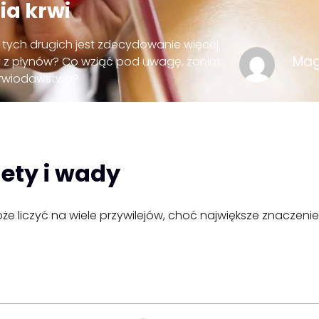
ia krwi
 tych drugich jest zdecydowanie więcej.
Mag
y z płynów? Co wziąć pod uwagę, zanim
 krwiodawstwa?
ety i wady
że liczyć na wiele przywilejów, choć największe znaczeni