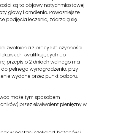
szości są to objawy natychmiastowej
oty głowy i omdlenia. Poważniejsze
e podjęcia leczenia, zdarzają się
i zwolnienia z pracy lub czynności
ekarskich kwalifikujących do
órej przepis o 2 dniach wolnego ma
a do pełnego wynagrodzenia, przy
enie wydane przez punkt poboru.
iodawca może tym sposobem
adników) przez ekwiwalent pieniężny w
nek w postaci czekolad, batonów i