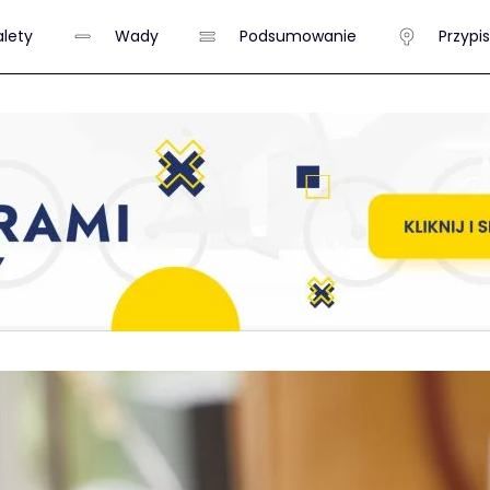
alety
Wady
Podsumowanie
Przypi