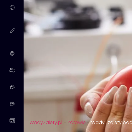
WadyZalety.pl
–
Zdrowie
–
Wady i zalety od