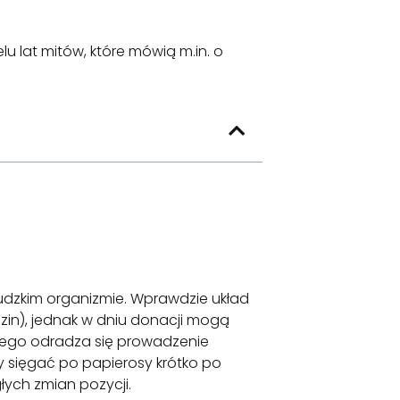
u lat mitów, które mówią m.in. o
 ludzkim organizmie. Wprawdzie układ
dzin), jednak w dniu donacji mogą
atego odradza się prowadzenie
 sięgać po papierosy krótko po
łych zmian pozycji.