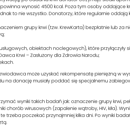
u powinna wynosić 4500 kcal. Poza tym osoby oddające 
dnak to nie wszystko. Donatorzy, które regularnie oddają
naczeniem grupy krwi (tzw. KrewKarta) bezpłatnie lub za ni
ą;
h usługowych, obiektach noclegowych), które przyłączyły 
 Dawca Krwi – Zasłużony dla Zdrowia Narodu;
ekach.
wiodawca może uzyskać rekompensatę pieniężną w wysok
lędu na donację musiały poddać się specjalnemu zabiegow
rzymać wyniki takich badań jak: oznaczenie grupy krwi, p
niki chorób wirusowych (zapalenie wątroby, HIV, kiła). W
e trzeba poczekać przynajmniej kilka dni. Po wyniki badań
ztą.