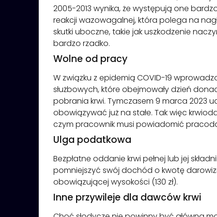
2005-2013 wynika, że występują one bardz
reakcji wazowagalnej, która polega na nag
skutki uboczne, takie jak uszkodzenie nac
bardzo rzadko.
Wolne od pracy
W związku z epidemią COVID-19 wprowadzono
służbowych, które obejmowały dzień donacji
pobrania krwi. Tymczasem 9 marca 2023 uch
obowiązywać już na stałe. Tak więc krwio
czym pracownik musi powiadomić pracoda
Ulga podatkowa
Bezpłatne oddanie krwi pełnej lub jej skł
pomniejszyć swój dochód o kwotę darowizny,
obowiązującej wysokości (130 zł).
Inne przywileje dla dawców krwi
Choć słodycze nie powinny być główną mot