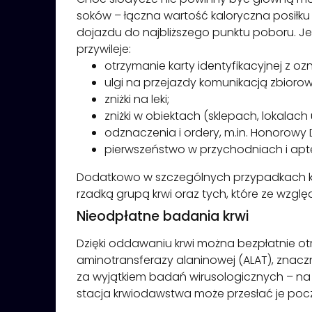
soków – łączna wartość kaloryczna posiłk
dojazdu do najbliższego punktu poboru. Je
przywileje:
otrzymanie karty identyfikacyjnej z oz
ulgi na przejazdy komunikacją zbiorow
zniżki na leki;
zniżki w obiektach (sklepach, lokalac
odznaczenia i ordery, m.in. Honorowy
pierwszeństwo w przychodniach i apt
Dodatkowo w szczególnych przypadkach kr
rzadką grupą krwi oraz tych, które ze wzg
Nieodpłatne badania krwi
Dzięki oddawaniu krwi można bezpłatnie ot
aminotransferazy alaninowej (ALAT), znacz
za wyjątkiem badań wirusologicznych – na t
stacja krwiodawstwa może przesłać je poc