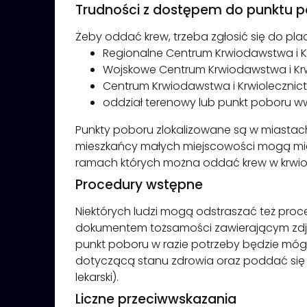
Trudności z dostępem do punktu 
Żeby oddać krew, trzeba zgłosić się do plac
Regionalne Centrum Krwiodawstwa i K
Wojskowe Centrum Krwiodawstwa i Krw
Centrum Krwiodawstwa i Krwiolecznic
oddział terenowy lub punkt poboru ww. 
Punkty poboru zlokalizowane są w miastach i
mieszkańcy małych miejscowości mogą mie
ramach których można oddać krew w krwiob
Procedury wstępne
Niektórych ludzi mogą odstraszać też proce
dokumentem tożsamości zawierającym zdjęci
punkt poboru w razie potrzeby będzie mógł
dotyczącą stanu zdrowia oraz poddać się
lekarski).
Liczne przeciwwskazania