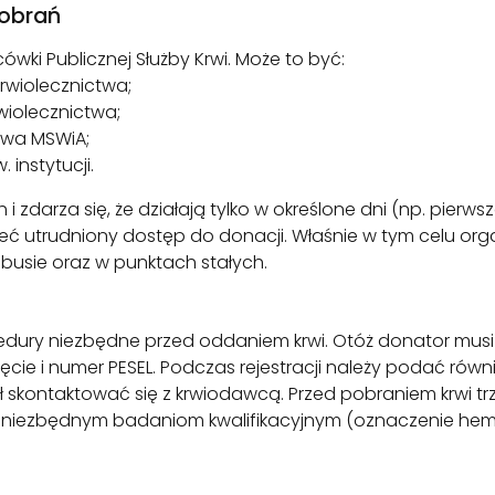
pobrań
ówki Publicznej Służby Krwi. Może to być:
rwiolecznictwa;
iolecznictwa;
twa MSWiA;
instytucji.
 zdarza się, że działają tylko w określone dni (np. pierws
ć utrudniony dostęp do donacji. Właśnie w tym celu or
usie oraz w punktach stałych.
dury niezbędne przed oddaniem krwi. Otóż donator musi u
e i numer PESEL. Podczas rejestracji należy podać równi
 skontaktować się z krwiodawcą. Przed pobraniem krwi tr
 niezbędnym badaniom kwalifikacyjnym (oznaczenie hem