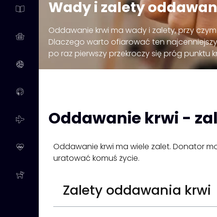
Wady i zalety oddawan
Oddawanie krwi ma wady i zalety, przy czym
Dlaczego warto ofiarować ten najcenniejsz
po raz pierwszy przekroczy się próg punktu
Oddawanie krwi - zal
Oddawanie krwi ma wiele zalet. Donator mo
uratować komuś życie.
Zalety oddawania krwi