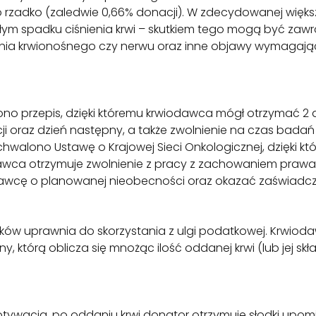
o rzadko (zaledwie 0,66% donacji). W zdecydowanej więk
łym spadku ciśnienia krwi – skutkiem tego mogą być zawr
zynia krwionośnego czy nerwu oraz inne objawy wymagając
 przepis, dzięki któremu krwiodawca mógł otrzymać 2 dn
 oraz dzień następny, a także zwolnienie na czas badań l
walono Ustawę o Krajowej Sieci Onkologicznej, dzięki kt
dawca otrzymuje zwolnienie z pracy z zachowaniem praw
wcę o planowanej nieobecności oraz okazać zaświadcz
adników uprawnia do skorzystania z ulgi podatkowej. Krw
 którą oblicza się mnożąc ilość oddanej krwi (lub jej skł
ywacją, po oddaniu krwi donator otrzymuje słodki upomi