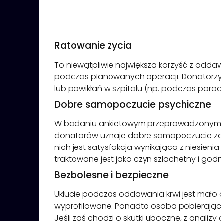
Ratowanie życia
To niewątpliwie największa korzyść z odd
podczas planowanych operacji. Donatorzy r
lub powikłań w szpitalu (np. podczas porod
Dobre samopoczucie psychiczne
W badaniu ankietowym przeprowadzonym w g
donatorów uznaje dobre samopoczucie za na
nich jest satysfakcja wynikająca z niesie
traktowane jest jako czyn szlachetny i god
Bezbolesne i bezpieczne
Ukłucie podczas oddawania krwi jest mało
wyprofilowane. Ponadto osoba pobierająca 
Jeśli zaś chodzi o skutki uboczne, z anali