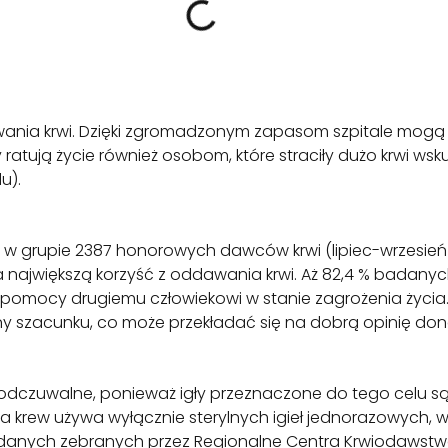
awania krwi. Dzięki zgromadzonym zapasom szpitale mogą 
atują życie również osobom, które straciły dużo krwi ws
u).
rupie 2387 honorowych dawców krwi (lipiec-wrzesień 20
jwiększą korzyść z oddawania krwi. Aż 82,4 % badanych s
nia pomocy drugiemu człowiekowi w stanie zagrożenia życi
ny szacunku, co może przekładać się na dobrą opinię dona
 odczuwalne, ponieważ igły przeznaczone do tego celu s
krew używa wyłącznie sterylnych igieł jednorazowych, wi
zy danych zebranych przez Regionalne Centra Krwiodawstwa 