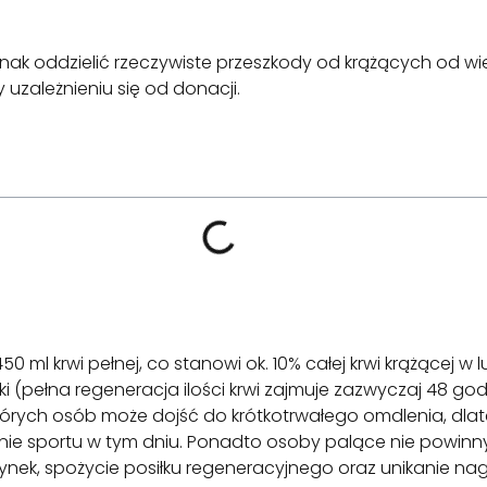
k oddzielić rzeczywiste przeszkody od krążących od wiel
 uzależnieniu się od donacji.
 ml krwi pełnej, co stanowi ok. 10% całej krwi krążącej w
i (pełna regeneracja ilości krwi zajmuje zazwyczaj 48 go
ektórych osób może dojść do krótkotrwałego omdlenia, dl
e sportu w tym dniu. Ponadto osoby palące nie powinny
nek, spożycie posiłku regeneracyjnego oraz unikanie nag