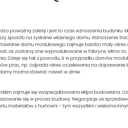
 poważną zaletę i jest to czas wznoszenia budynku. 
ybszy sposób na zyskanie własnego domu. Wznoszenie t
stawianie domu modułowego zajmuje bardzo mały okres c
oczekać aż zostaną one wyprodukowane w fabryce. Mimo 
nia. Dzieje się tak z powodu, iż w przypadku domów modu
pów prac, np. odpada okres oczekiwania na dojrzewanie 
domy można stawiać nawet w zimie.
im zajmuje się wyspecjalizowana ekipa budowlana. Ozn
gażowanie się w proces budowy. Negocjacje ze sprzeda
tu materiałów z hurtowni – tym wszystkim i wieloma inny