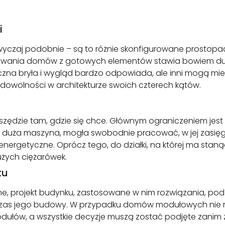
i
czaj podobnie – są to różnie skonfigurowane prostopad
udowania domów z gotowych elementów stawia bowiem duż
czna bryła i wygląd bardzo odpowiada, ale inni mogą mieć
 dowolności w architekturze swoich czterech kątów.
zie tam, gdzie się chce. Głównym ograniczeniem jest t
k duża maszyna, mogła swobodnie pracować, w jej zasię
nie energetyczne. Oprócz tego, do działki, na której ma s
żych ciężarówek.
tu
, projekt budynku, zastosowane w nim rozwiązania, podz
as jego budowy. W przypadku domów modułowych nie ma
łów, a wszystkie decyzje muszą zostać podjęte zanim zl