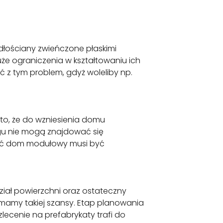
łościany zwieńczone płaskimi
e ograniczenia w kształtowaniu ich
 z tym problem, gdyż woleliby np.
o, że do wzniesienia domu
gu nie mogą znajdować się
tanąć dom modułowy musi być
iał powierzchni oraz ostateczny
my takiej szansy. Etap planowania
ecenie na prefabrykaty trafi do