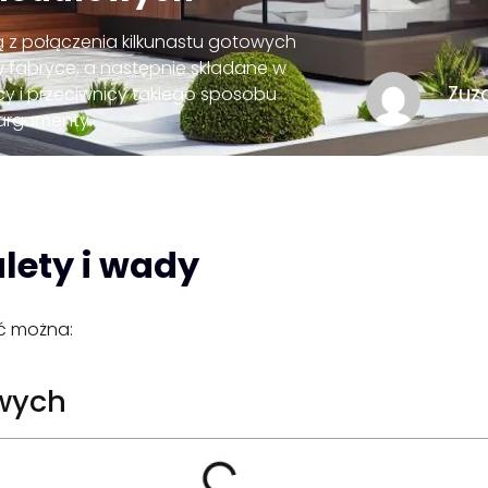
 z połączenia kilkunastu gotowych
 fabryce, a następnie składane w
Zuz
cy i przeciwnicy takiego sposobu
 argumenty.
ety i wady
ć można:
wych