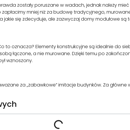
rawda zostały poruszane w wadach, jednak należy mieć
łacimy mniej niż za budowę tradycyjnego, murowaneg
 jakie się zdecyduje, ale zazwyczaj domy modułowe są 
 to oznacza? Elementy konstrukcyjne są idealnie do sieb
sobą łączone, a nie murowane. Dzięki temu po zakończo
był wznoszony.
uważane za „zabawkowe” imitacje budynków. Za główne wa
wych