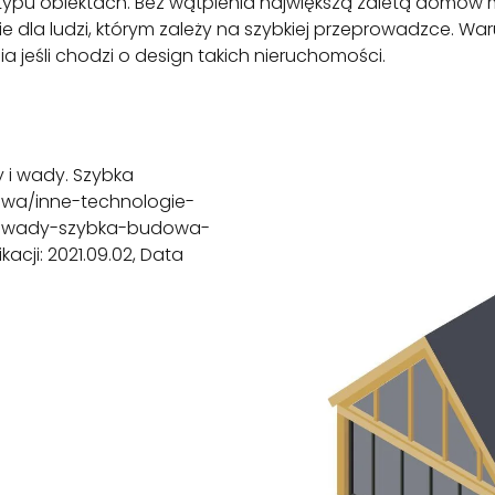
 typu obiektach. Bez wątpienia największą zaletą domów m
nie dla ludzi, którym zależy na szybkiej przeprowadzce. Wa
jeśli chodzi o design takich nieruchomości.
 i wady. Szybka
owa/inne-technologie-
-wady-szybka-budowa-
cji: 2021.09.02, Data