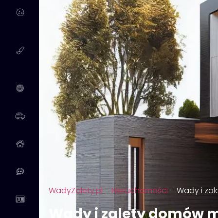
WadyZalety.pl
–
Nieruchomości
–
Wady i za
Wady i zalety domów