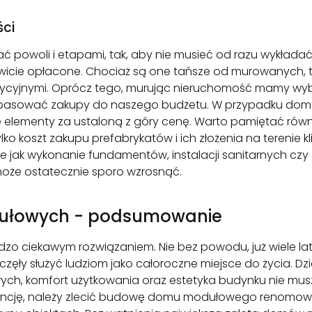
ści
woli i etapami, tak, aby nie musieć od razu wykładać d
cie opłacone. Chociaż są one tańsze od murowanych, t
dycyjnymi. Oprócz tego, murując nieruchomość mamy wyb
opasować zakupy do naszego budżetu. W przypadku do
e elementy za ustaloną z góry cenę. Warto pamiętać równ
koszt zakupu prefabrykatów i ich złożenia na terenie kli
 jak wykonanie fundamentów, instalacji sanitarnych czy o
e ostatecznie sporo wzrosnąć.
dułowych - podsumowanie
zo ciekawym rozwiązaniem. Nie bez powodu, już wiele lat
zęły służyć ludziom jako całoroczne miejsce do życia. Dzi
h, komfort użytkowania oraz estetyka budynku nie mu
ancję, należy zlecić budowę domu modułowego renomowan