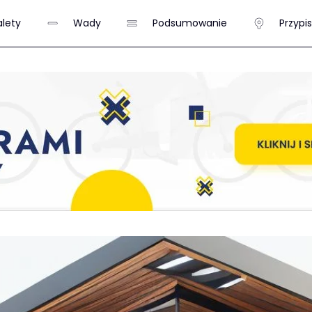
alety
Wady
Podsumowanie
Przypi