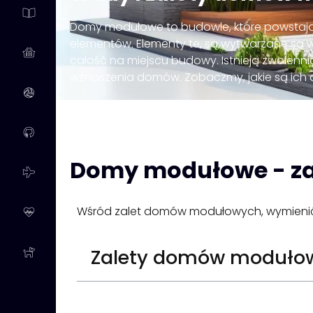
Domy modułowe to budowle, które powstają
elementów. Elementy te, są wytwarzane są w
całość na miejscu budowy. Istnieją zwolenni
wznoszenia domów. Zobaczmy, jakie są ich
Domy modułowe - zal
Wśród zalet domów modułowych, wymieni
Zalety domów moduło