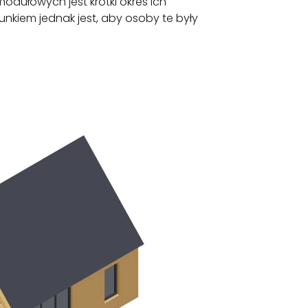
odułowych jest krótki okres ich
runkiem jednak jest, aby osoby te były