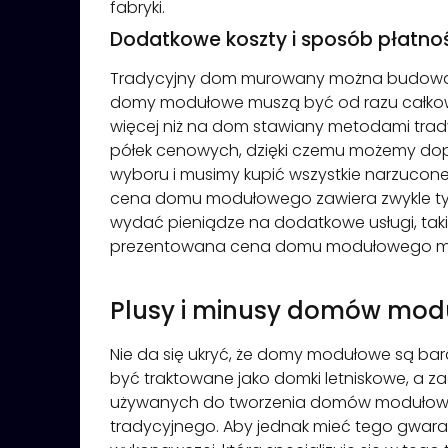
fabryki.
Dodatkowe koszty i sposób płatno
Tradycyjny dom murowany można budować po
domy modułowe muszą być od razu całkowi
więcej niż na dom stawiany metodami tra
półek cenowych, dzięki czemu możemy d
wyboru i musimy kupić wszystkie narzucon
cena domu modułowego zawiera zwykle tylko 
wydać pieniądze na dodatkowe usługi, takie
prezentowana cena domu modułowego moż
Plusy i minusy domów mo
Nie da się ukryć, że domy modułowe są bard
być traktowane jako domki letniskowe, a zac
używanych do tworzenia domów modułowyc
tradycyjnego. Aby jednak mieć tego gwar