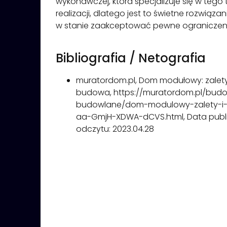
wykonawczej, która specjalizuje się w tego
realizacji, dlatego jest to świetne rozwiąza
w stanie zaakceptować pewne ograniczenia 
Bibliografia / Netografia
muratordom.pl, Dom modułowy: zalety
budowa, https://muratordom.pl/bud
budowlane/dom-modulowy-zalety-i
aa-GmjH-XDWA-dCVS.html, Data publika
odczytu: 2023.04.28