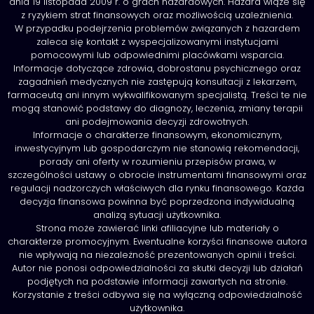
dnia 19 listopada 2009 r. o grach hazardowych. Hazard wiąże się
z ryzykiem strat finansowych oraz możliwością uzależnienia.
W przypadku podejrzenia problemów związanych z hazardem
zaleca się kontakt z wyspecjalizowanymi instytucjami
pomocowymi lub odpowiednimi placówkami wsparcia.
Informacje dotyczące zdrowia, dobrostanu psychicznego oraz
zagadnień medycznych nie zastępują konsultacji z lekarzem,
farmaceutą ani innym wykwalifikowanym specjalistą. Treści te nie
mogą stanowić podstawy do diagnozy, leczenia, zmiany terapii
ani podejmowania decyzji zdrowotnych.
Informacje o charakterze finansowym, ekonomicznym,
inwestycyjnym lub gospodarczym nie stanowią rekomendacji,
porady ani oferty w rozumieniu przepisów prawa, w
szczególności ustawy o obrocie instrumentami finansowymi oraz
regulacji nadzorczych właściwych dla rynku finansowego. Każda
decyzja finansowa powinna być poprzedzona indywidualną
analizą sytuacji użytkownika.
Strona może zawierać linki afiliacyjne lub materiały o
charakterze promocyjnym. Ewentualne korzyści finansowe autora
nie wpływają na niezależność prezentowanych opinii i treści.
Autor nie ponosi odpowiedzialności za skutki decyzji lub działań
podjętych na podstawie informacji zawartych na stronie.
Korzystanie z treści odbywa się na wyłączną odpowiedzialność
użytkownika.