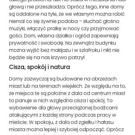
głową i nie przeszkadza. Oprócz tego, inne domy
są oddalone na tyle, że we własnym można robić
niemal co się żywnie podoba – słuchać głośno
muzyki, włączyć pralkę w nocy czy przyjmować
gości. Dom, własna działka i ogród zapewniają
prywatność i swobodę. Na zewnątrz budynku
można wyjść bez makijażu i w szlafroku i nikt nie
będzie się na nas krzywo patrzył.
Cisza, spokój i natura
Domy zazwyczaj są budowane na obrzeżach
miast lub na terenach wiejskich. Ze względu na to,
że miejsca te są położne z dala od centrum miast
to panuje w nich względna cisza i spokój. To
wybawienie dla głowy przeciążonej bodźcami
atakującymi z każdej strony podczas pracy w
mieście. W spokoju, z dala od zgiełku i hałasu
miasta można lepiej i szybciej odpocząć. Oprócz