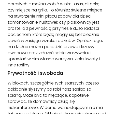
dorosłych – można zrobić w nim taras, altankę
czy miejsce na grilla. To również świetne miejsce
na stworzenie mini placu zabaw dla dzieci –
zamontowanie huśtawek czy piaskownicy jest
proste, a z pewnością przyniesie dużo radości
pociechom, które będą mogły się bezpiecznie
bawić w zasięgu wzroku rodziców. Oprócz tego,
na działce można posadzić drzewa i krzewy
owocowe oraz założyć sobie warzywniak i
uprawiać w nim własne warzywa, zioła, kwiaty i
inne rośliny.
Prywatność i swoboda
W blokach, szczególnie tych starszych, często
dokładnie słyszymy co robi nasz sąsiad za
ścianą. Może być to męczące, kłopotliwe i
sprawiać, że domownicy czują się
niekomfortowo. W domu wolnostojącym nie ma
takiego problemu. Nikt nie stuka w mieszkaniu nad