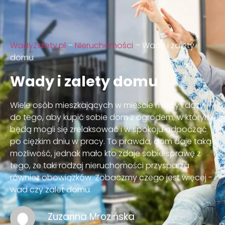
WadyZalety.pl
–
Nieruchomości
–
Wady i zalety
domu
Wady i zalety domu
Wiele osób mieszkających w mieście marzy i dąży
do tego, aby kupić sobie dom z ogrodem, w którym
będą mogli się zrelaksować i w spokoju odpocząć
po ciężkim dniu w pracy. To prawda, dom daje taką
możliwość, jednak mało kto zdaje sobie sprawę z
tego, że taki rodzaj nieruchomości przysparza
również obowiązków. Zobaczmy czego jest więcej -
wad czy zalet domu.
Zuzanna Mrozińska