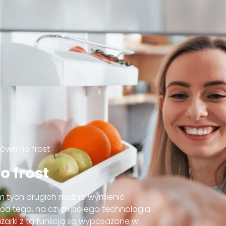
ówki no frost
o frost
ym tych drugich można wymienić
 od tego, na czym polega technologia
rażarki z tą funkcją są wyposażone w