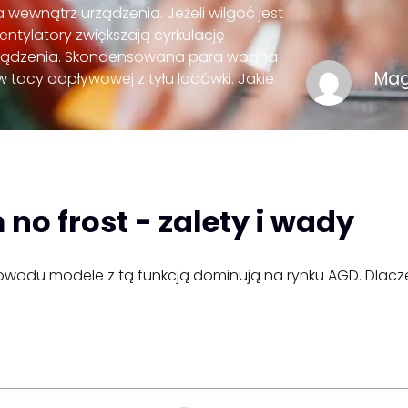
a wewnątrz urządzenia. Jeżeli wilgoć jest
tylatory zwiększają cyrkulację
urządzenia. Skondensowana para wodna
Mag
w tacy odpływowej z tyłu lodówki. Jakie
o frost - zalety i wady
 powodu modele z tą funkcją dominują na rynku AGD. Dlac