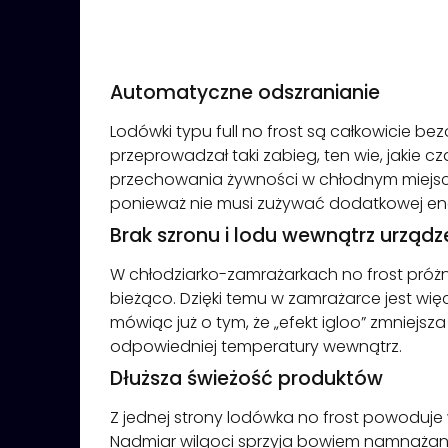
Automatyczne odszranianie
Lodówki typu full no frost są całkowicie be
przeprowadzał taki zabieg, ten wie, jakie c
przechowania żywności w chłodnym miejscu
ponieważ nie musi zużywać dodatkowej ene
Brak szronu i lodu wewnątrz urządz
W chłodziarko-zamrażarkach no frost próżn
bieżąco. Dzięki temu w zamrażarce jest więc
mówiąc już o tym, że „efekt igloo” zmniejs
odpowiedniej temperatury wewnątrz.
Dłuższa świeżość produktów
Z jednej strony lodówka no frost powoduje
Nadmiar wilgoci sprzyja bowiem namnażaniu