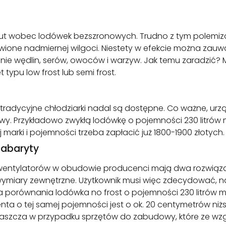
t wobec lodówek bezszronowych. Trudno z tym polemizo
ione nadmiernej wilgoci. Niestety w efekcie można zauwa
gólnie wędlin, serów, owoców i warzyw. Jak temu zaradz
typu low frost lub semi frost.
 tradycyjne chłodziarki nadal są dostępne. Co ważne, urz
. Przykładowo zwykłą lodówkę o pojemności 230 litrów mo
marki i pojemności trzeba zapłacić już 1800-1900 złotych.
gabaryty
 wentylatorów w obudowie producenci mają dwa rozwiąz
ymiary zewnętrzne. Użytkownik musi więc zdecydować, na 
a porównania lodówka no frost o pojemności 230 litrów 
 o tej samej pojemności jest o ok. 20 centymetrów niższa
właszcza w przypadku sprzętów do zabudowy, które ze w