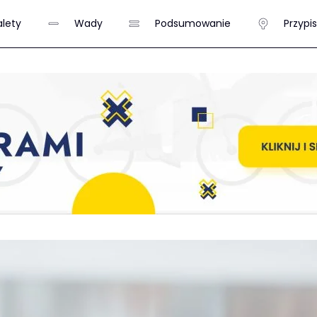
alety
Wady
Podsumowanie
Przypi