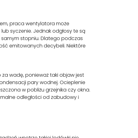
szem, praca wentylatora może
lub syczenie. Jednak odgłosy te są
kim samym stopniu. Dlatego podczas
lość emitowanych decybeli. Niektóre
 za wadę, ponieważ taki objaw jest
ndensacji pary wodnej. Ocieplenie
szczona w pobliżu grzejnika czy okna.
nimalne odległości od zabudowy i
ądzeń wnętrze takiej lodówki nie