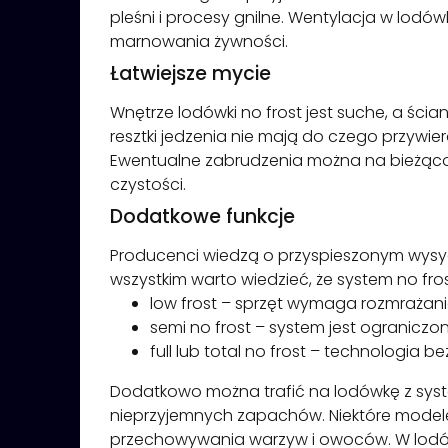
pleśni i procesy gnilne. Wentylacja w lodó
marnowania żywności.
Łatwiejsze mycie
Wnętrze lodówki no frost jest suche, a śc
resztki jedzenia nie mają do czego przywi
Ewentualne zabrudzenia można na bieżąco 
czystości.
Dodatkowe funkcje
Producenci wiedzą o przyspieszonym wysyc
wszystkim warto wiedzieć, że system no fro
low frost – sprzęt wymaga rozmrażania,
semi no frost – system jest ograniczo
full lub total no frost – technologia 
Dodatkowo można trafić na lodówkę z syst
nieprzyjemnych zapachów. Niektóre modele
przechowywania warzyw i owoców. W lodówk