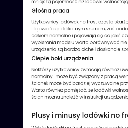
mniejszą pojemność niż lodówki wolnostoją
Głośna praca
Użytkownicy lodówek no frost często skar
objawiać się delikatnym szumem, zaś podc
całkiem normalne i pojawiają się co jakiś 
wybierania modelu warto porównywać nie tyl
urządzenia są bardzo ciche i doskonale spr
Ciepłe boki urządzenia
Niektórzy użytkownicy zwracają również uw
normalny i może być związany z pracą we
ścianek może być bardziej wyczuwalne przy
Warto również pamiętać, że lodówki wolnos
ścian można znaleźć w instrukcji urządzenia
Plusy i minusy lodówki no 
Wybór lodówki no frost najczęściej podykt