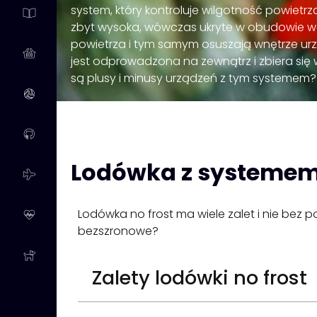
system, który kontroluje wilgotność powietrz
zbyt wysoka, wówczas ukryte w obudowie wen
powietrza i tym samym osuszają wnętrze 
jest odprowadzona na zewnątrz i zbiera się 
są plusy i minusy urządzeń z tym systemem?
Lodówka z systemem n
Lodówka no frost ma wiele zalet i nie bez
bezszronowe?
Zalety lodówki no frost