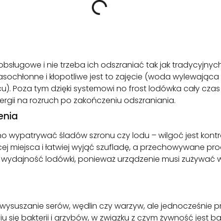
zobsługowe i nie trzeba ich odszraniać tak jak tradycyjnyc
zasochłonne i kłopotliwe jest to zajęcie (woda wylewająca
). Poza tym dzięki systemowi no frost lodówka cały cza
rgii na rozruch po zakończeniu odszraniania.
enia
o wypatrywać śladów szronu czy lodu – wilgoć jest kont
ej miejsca i łatwiej wyjąć szufladę, a przechowywane prod
za wydajność lodówki, ponieważ urządzenie musi zużywać w
 wysuszanie serów, wędlin czy warzyw, ale jednocześnie 
 się bakterii i grzybów, w związku z czym żywność jest 