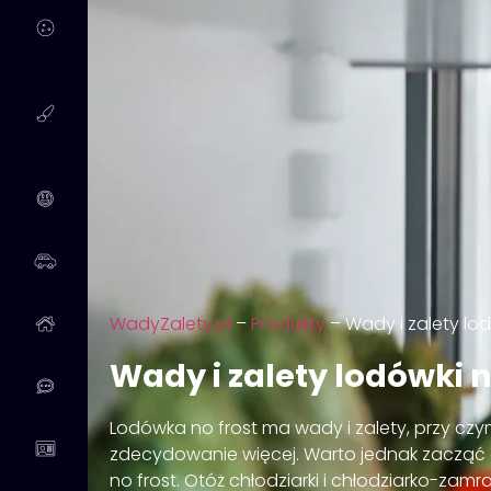
WadyZalety.pl
–
Produkty
–
Wady i zalety lod
Wady i zalety lodówki n
Lodówka no frost ma wady i zalety, przy cz
zdecydowanie więcej. Warto jednak zacząć
no frost. Otóż chłodziarki i chłodziarko-zam