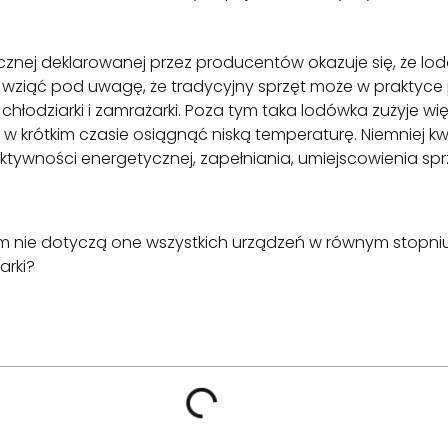
nej deklarowanej przez producentów okazuje się, że lodó
nak wziąć pod uwagę, że tradycyjny sprzęt może w praktyce
hłodziarki i zamrażarki. Poza tym taka lodówka zużyje wię
 krótkim czasie osiągnąć niską temperaturę. Niemniej kwe
fektywności energetycznej, zapełniania, umiejscowienia sp
m nie dotyczą one wszystkich urządzeń w równym stopni
arki?