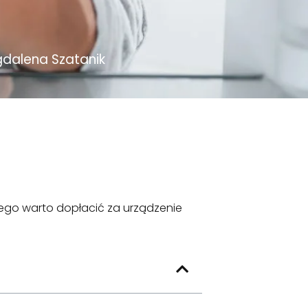
dalena Szatanik
zego warto dopłacić za urządzenie