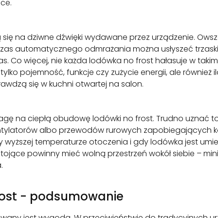
ce.
żą się na dziwne dźwięki wydawane przez urządzenie. Ow
zas automatycznego odmrażania można usłyszeć trzaski 
czas. Co więcej, nie każda lodówka no frost hałasuje w ta
ko pojemność, funkcje czy zużycie energii, ale również i
awdzą się w kuchni otwartej na salon.
agę na ciepłą obudowę lodówki no frost. Trudno uznać to
ntylatorów albo przewodów rurowych zapobiegających ko
 wyższej temperaturze otoczenia i gdy lodówka jest umie
tojące powinny mieć wolną przestrzeń wokół siebie – mi
.
frost - podsumowanie
owany jest wygodą. W przeciwieństwie do tradycyjnych urz