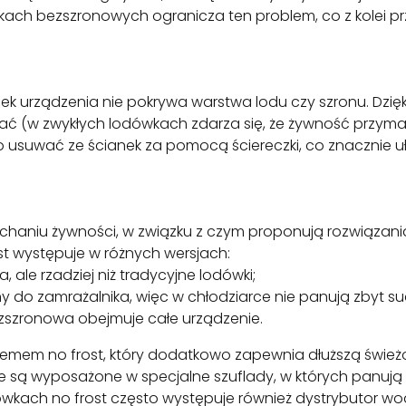
wkach bezszronowych ogranicza ten problem, co z kolei p
ianek urządzenia nie pokrywa warstwa lodu czy szronu. Dz
erać (w zwykłych lodówkach zdarza się, że żywność przyma
usuwać ze ścianek za pomocą ściereczki, co znacznie u
haniu żywności, w związku z czym proponują rozwiązania
st występuje w różnych wersjach:
 ale rzadziej niż tradycyjne lodówki;
ny do zamrażalnika, więc w chłodziarce nie panują zbyt su
bezszronowa obejmuje całe urządzenie.
emem no frost, który dodatkowo zapewnia dłuższą śwież
 są wyposażone w specjalne szuflady, w których panują
ach no frost często występuje również dystrybutor wody