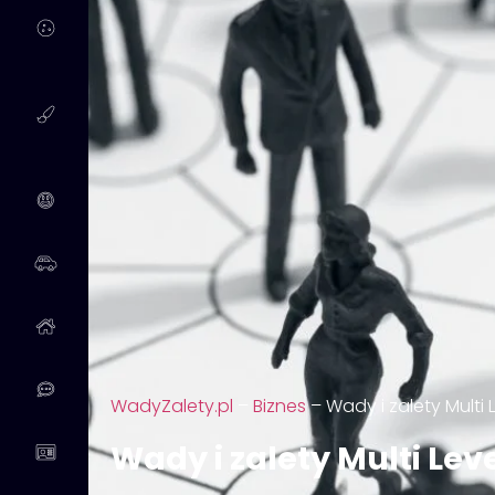
WadyZalety.pl
–
Biznes
–
Wady i zalety Multi
Wady i zalety Multi Le