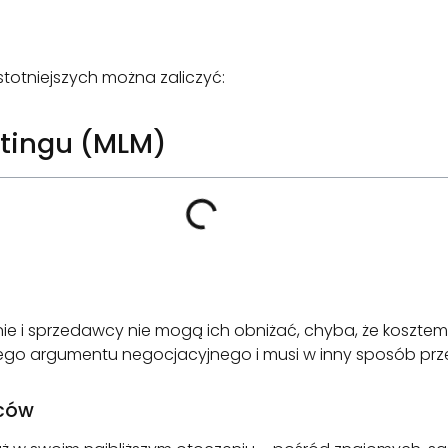
stotniejszych można zaliczyć:
etingu (MLM)
 i sprzedawcy nie mogą ich obniżać, chyba, że kosztem wł
ego argumentu negocjacyjnego i musi w inny sposób p
wców