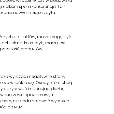
siadów, w rodzinie, czy w środowisku
 całkiem spora konkurencja. To z
zukanie nowych miejsc zbytu
roższych produktów, marże mogą być
tach jak np. kosmetyki, marża jest
porą ilość produktów.
zybko wyliczać i negatywne strony
ąże się współpracę. Osoby, które chcą
by pozyskiwać imponującą liczbę
ferowana w wielopoziomowym
iznesem, nie będą notować wysokich
osób do MLM.