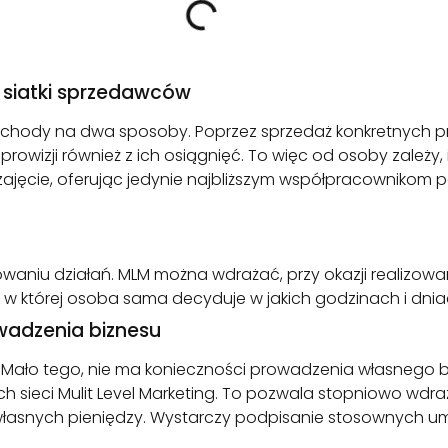
 siatki sprzedawców
dochody na dwa sposoby. Poprzez sprzedaż konkretnych p
rowizji również z ich osiągnięć. To więc od osoby zależy,
zajęcie, oferując jedynie najbliższym współpracownikom p
aniu działań. MLM można wdrażać, przy okazji realizow
 której osoba sama decyduje w jakich godzinach i dniach
wadzenia biznesu
Mało tego, nie ma konieczności prowadzenia własnego bi
sieci Mulit Level Marketing. To pozwala stopniowo wdraża
a własnych pieniędzy. Wystarczy podpisanie stosownych