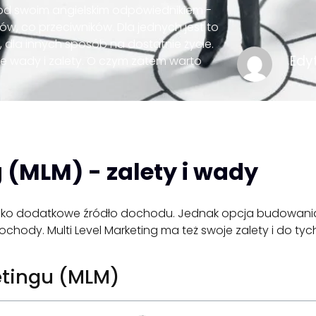
od swoim angielskim odpowiednikiem -
ów, co przeciwników. Dla jednych jest to
, dla innych sposób na dostatnie życie.
Edy
e wady i zalety. O czym zatem warto
g (MLM) - zalety i wady
ako dodatkowe źródło dochodu. Jednak opcja budowania w
dy. Multi Level Marketing ma też swoje zalety i do tych 
ketingu (MLM)