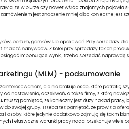
aż w swoim najbliższym otoczeniu – pośród znajomych, są
wia, że w biurze czy nawet wśród znajomych pojawia się
zamówieniem jest znaczenie mniej albo konieczne jest s
tyków, perfum, garnków lub opakowań. Przy sprzedaży d
est znaleźć nabywców. Z kolei przy sprzedaży takich produk
e osiągać imponujące wyniki, trzeba sprzedać naprawdę s
l Marketingu (MLM) - podsumowanie
ainteresowaniem, ale nie brakuje osób, które potrafią s
y od nastawienia, oczekiwań, a także firmy, z którą nawi
, muszą pamiętać, że konieczny jest duży nakład pracy, 
ców do swojej grupy. Trzeba też pamiętać, że prowizja o
ka i osoby, które jedynie dodatkowo zajmują się takim b
asnych i elastyczne warunki pracy nadal przekonuje wiele 