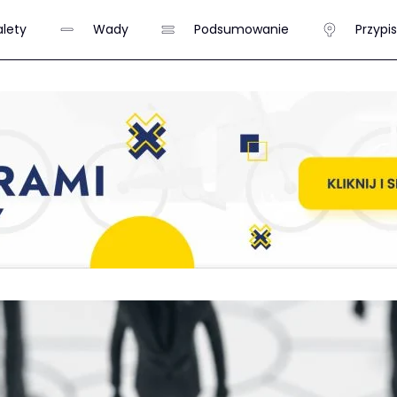
alety
Wady
Podsumowanie
Przypi