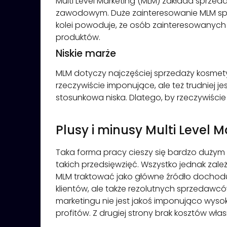
Multi Level Marketing (MLM) zakłada sprzed
zawodowym. Duże zainteresowanie MLM spra
kolei powoduje, że osób zainteresowanych 
produktów.
Niskie marże
MLM dotyczy najczęściej sprzedaży kosme
rzeczywiście imponujące, ale też trudniej j
stosunkowa niska. Dlatego, by rzeczywiści
Plusy i minusy Multi Leve
Taka forma pracy cieszy się bardzo dużym z
takich przedsięwzięć. Wszystko jednak zależ
MLM traktować jako główne źródło dochodu
klientów, ale także rezolutnych sprzedaw
marketingu nie jest jakoś imponująco wyso
profitów. Z drugiej strony brak kosztów wł