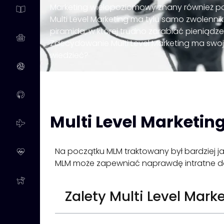
Marketing wielopoziomowy znany również p
Multi Level Marketing ma tylu samo zwolennik
piramida, w której trudno zarabiać pieniądze
Zdecydowanie Multi Level Marketing ma swoj
wiedzieć?
Multi Level Marketin
Na początku MLM traktowany był bardziej j
MLM może zapewniać naprawdę intratne docho
Zalety Multi Level Mar