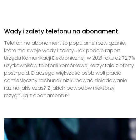
Wady i zalety telefonu na abonament
Telefon na abonament to popularne rozwiązanie,
które ma swoje wady i zalety. Jak podaje raport
Urzędu Komunikacji Elektronicznej, w 2021 roku aż 72,7%
użytkowników telefonii komórkowej korzystało z oferty
post-paid. Dlaczego większość osób woli płacić
comiesięczny rachunek niż kupować doładowanie
raz na jakiś czas? Z jakich powodów niektórzy
rezygnują z abonamentu?