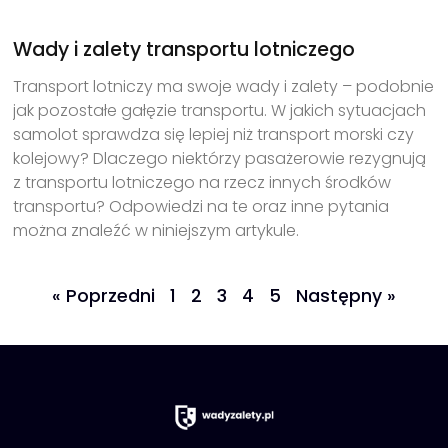
Wady i zalety transportu lotniczego
Transport lotniczy ma swoje wady i zalety – podobnie
jak pozostałe gałęzie transportu. W jakich sytuacjach
samolot sprawdza się lepiej niż transport morski czy
kolejowy? Dlaczego niektórzy pasażerowie rezygnują
z transportu lotniczego na rzecz innych środków
transportu? Odpowiedzi na te oraz inne pytania
można znaleźć w niniejszym artykule.
« Poprzedni
1
2
3
4
5
Następny »