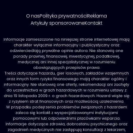
O nas
Polityka prywatności
Reklama
Artykuły sponsorowane
Kontakt
Informacje zamieszczone na niniejszej stronie internetowej mają
charakter wyłącznie informacyjny i publicystyczny oraz
odzwierciedlają prywatne opinie autora. Nie stanowią one
porady prawnej, finansowej, inwestycyjnej, podatkowej,
medycznej ani innej specjalistycznej w rozumieniu
obowiązujących przepisów prawa.
Treści dotyczące hazardu, gier losowych, zakładów wzajemnych
oraz innych form ryzyka finansowego mają charakter ogólny i
informacyjny. Nie stanowią one oferty, rekomendacji ani zachęty
do uczestnictwa w grach hazardowych w rozumieniu ustawy z
dnia 19 listopada 2009 r. o grach hazardowych. Hazard wiąże się
z ryzykiem strat finansowych oraz możliwością uzależnienia.
W przypadku podejrzenia problemów związanych z hazardem
zaleca się kontakt z wyspecjalizowanymi instytucjami
pomocowymi lub odpowiednimi placówkami wsparcia.
Informacje dotyczące zdrowia, dobrostanu psychicznego oraz
zagadnień medycznych nie zastępują konsultacji z lekarzem,