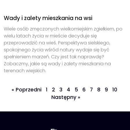
Wady i zalety mieszkania na wsi
Wiele osób zmęczonych wielkomiejskim zgiełkiem, po
wielu latach życia w mieście decyduje się
przeprowadzić na wieś. Perspektywa sielskiego,
spokojnego życia wśród natury wydaje się być
spełnieniem marzeń. Czy jest tak naprawdę?
Zobaczmy, jakie są wady i zalety mieszkania na
terenach wiejskich.
« Poprzedni
1
2
3
4
5
6
7
8
9
10
Następny »